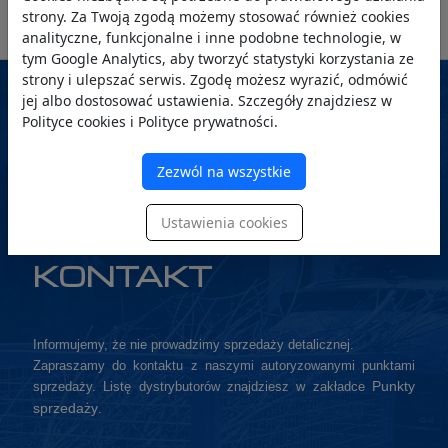
POBIERZ KARTĘ PRODUKTU (PDF)
strony. Za Twoją zgodą możemy stosować również cookies
analityczne, funkcjonalne i inne podobne technologie, w
tym Google Analytics, aby tworzyć statystyki korzystania ze
strony i ulepszać serwis. Zgodę możesz wyrazić, odmówić
jej albo dostosować ustawienia. Szczegóły znajdziesz w
Polityce cookies i Polityce prywatności.
Zezwól na wszystkie
Ustawienia cookies
KONTAKT
Informujemy, że nie prowadzimy sprzedaży detalicznej.
Zapraszamy do kontaktu z naszymi autoryzowanymi punktami
Punkty
sprzedaży. Listę dystrybutorów znajdziesz w zakładce
sprzedaży
.