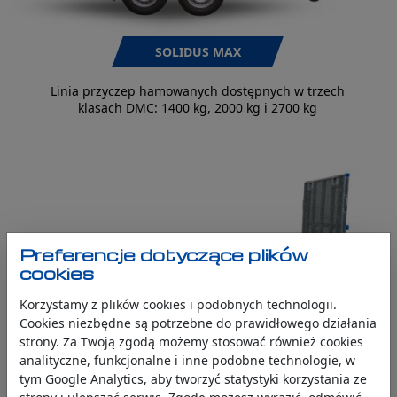
SOLIDUS MAX
Linia przyczep hamowanych dostępnych w trzech
klasach DMC: 1400 kg, 2000 kg i 2700 kg
Preferencje dotyczące plików
cookies
Korzystamy z plików cookies i podobnych technologii.
Cookies niezbędne są potrzebne do prawidłowego działania
TANTUS
strony. Za Twoją zgodą możemy stosować również cookies
analityczne, funkcjonalne i inne podobne technologie, w
NOWOŚĆ
Profesjonalna, dwuosiowa przyczepa do
tym Google Analytics, aby tworzyć statystyki korzystania ze
transportu minikoparki