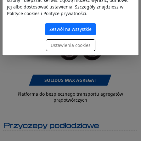
strony i ulepszać serwis. Zgodę możesz wyrazić, odmówić
jej albo dostosować ustawienia. Szczegóły znajdziesz w
Polityce cookies i Polityce prywatności.
Zezwól na wszystkie
Ustawienia cookies
SOLIDUS MAX AGREGAT
Platforma do bezpiecznego transportu agregatów
prądotwórczych
Przyczepy podłodziowe